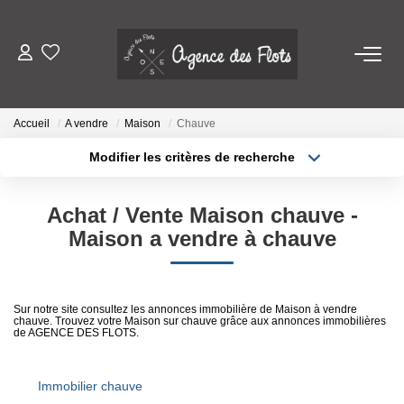
VENDRE
Accueil
A vendre
Maison
Chauve
ACHETER
Modifier les critères de recherche
Localisation
Type de transaction
Surface min
SAISONNIERS
Achat / Vente Maison chauve -
Type de bien
Maison a vendre à chauve
Louer
Plus de critères
Budget max
Mettre En Location
Créer une alerte
Sur notre site consultez les annonces immobilière de Maison à vendre
chauve. Trouvez votre Maison sur chauve grâce aux annonces immobilières
LOUER
de AGENCE DES FLOTS.
Location À L'année
Immobilier chauve
Mettre En Location