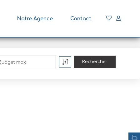
Notre Agence
Contact
Budget max