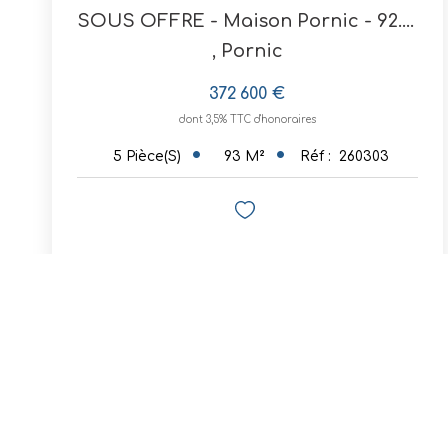
SOUS OFFRE - Maison Pornic - 92.54 M2 Avec Joli Jardin Clos...
,
Pornic
372 600 €
dont 3,5% TTC d'honoraires
93
M²
Réf :
260303
5
Pièce(s)