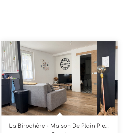
La Birochère - Maison De Plain Pied Lumineuse - Pornic 3...