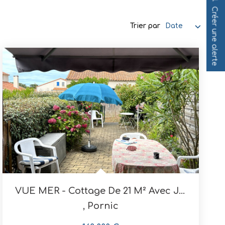
Créer une alerte
Trier par
VUE MER - Cottage De 21 M² Avec Jardinet + Parking Privatif
,
Pornic