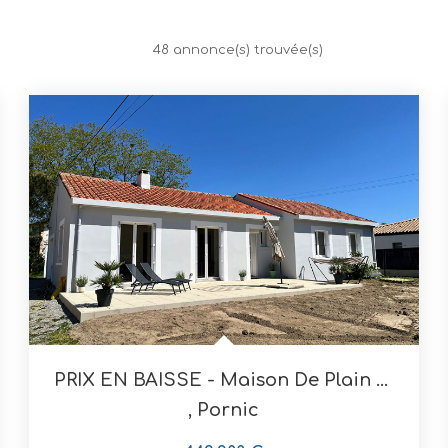
48 annonce(s) trouvée(s)
PRIX EN BAISSE - Maison De Plain Pied, Pornic 5 Pièce(s)...
,
Pornic