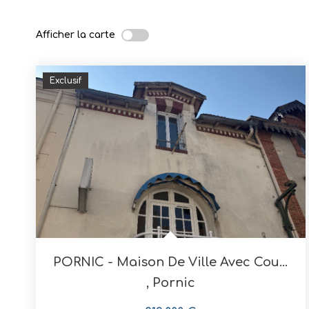
Afficher la carte
Exclusif
PORNIC - Maison De Ville Avec Cour Et Haut Potentiel
,
Pornic