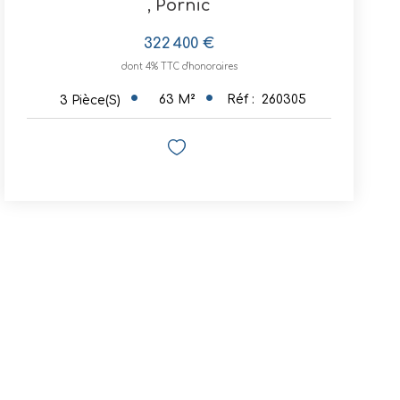
,
Pornic
322 400 €
dont 4% TTC d'honoraires
63
M²
Réf :
260305
3
Pièce(s)