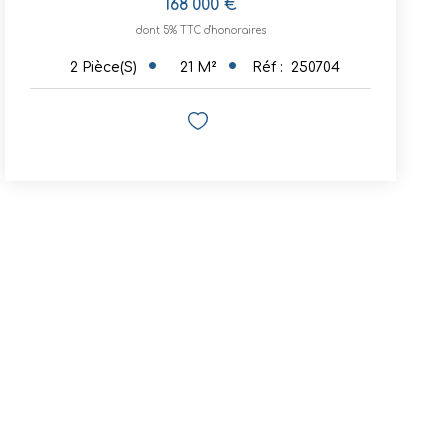
168 000 €
dont 5% TTC d'honoraires
21
M²
Réf :
250704
2
Pièce(s)