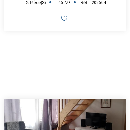
45
M²
Réf :
202504
3
Pièce(s)