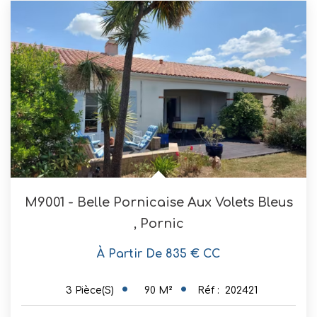
M9001 - Belle Pornicaise Aux Volets Bleus
,
Pornic
À Partir De 835 € CC
90
M²
Réf :
202421
3
Pièce(s)