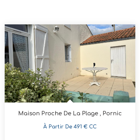
Maison Proche De La Plage
,
Pornic
À Partir De 491 € CC