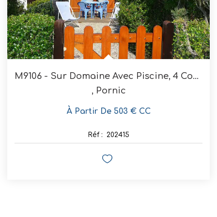
M9106 - Sur Domaine Avec Piscine, 4 Couchages
,
Pornic
À Partir De 503 € CC
Réf :
202415