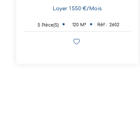
Loyer 1 550 €/mois
120
M²
Réf :
2602
5
Pièce(s)