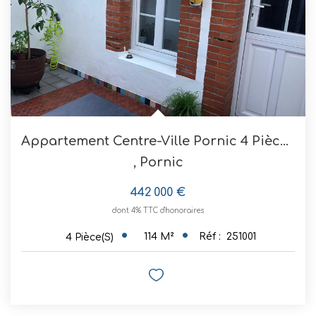
Appartement Centre-Ville Pornic 4 Pièces 113.70 M2
,
Pornic
442 000 €
dont 4% TTC d'honoraires
114
M²
Réf :
251001
4
Pièce(s)