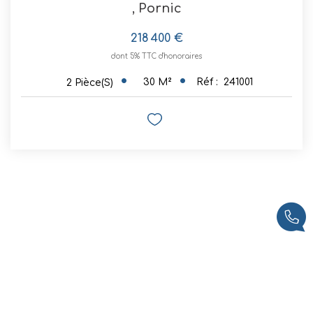
,
Pornic
218 400 €
dont 5% TTC d'honoraires
30
M²
Réf :
241001
2
Pièce(s)