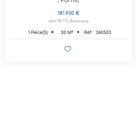
,
Pornic
181 900 €
dont 7% TTC d'honoraires
30
M²
Réf :
260503
1
Pièce(s)