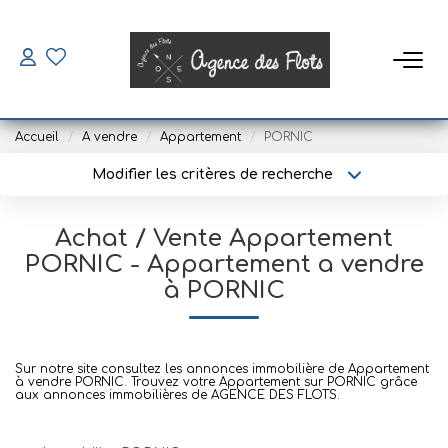
VENDRE
Accueil
A vendre
Appartement
PORNIC
ACHETER
Modifier les critères de recherche
Type de transaction
Localisation
Acheter
Localisation
SAISONNIERS
Achat / Vente Appartement
Type de bien
Sélectionnez...
Surface min
PORNIC - Appartement a vendre
Louer
à PORNIC
Mettre En Location
Plus de critères
Budget max
Créer une alerte
Sur notre site consultez les annonces immobilière de Appartement
LOUER
à vendre PORNIC. Trouvez votre Appartement sur PORNIC grâce
aux annonces immobilières de AGENCE DES FLOTS.
Location À L'année