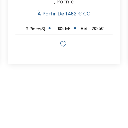
,
Pornic
À Partir De 1 482 € CC
103
M²
Réf :
202501
3
Pièce(s)