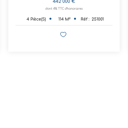
442 000 €
dont 4% TTC d'honoraires
114
M²
Réf :
251001
4
Pièce(s)