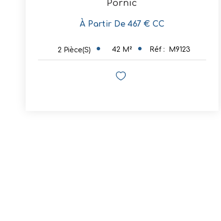
Pornic
À Partir De 467 € CC
42
M²
Réf :
M9123
2
Pièce(s)