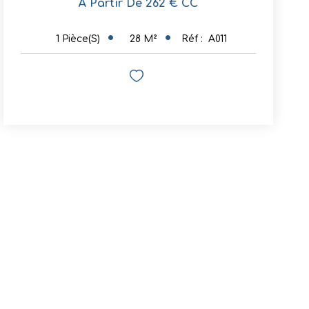
À Partir De 262 € CC
28
M²
Réf :
A011
1
Pièce(s)