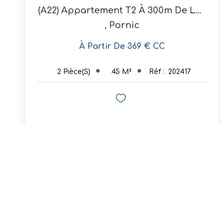
(A22) Appartement T2 À 300m De La Plage
,
Pornic
À Partir De 369 € CC
45
M²
Réf :
202417
2
Pièce(s)