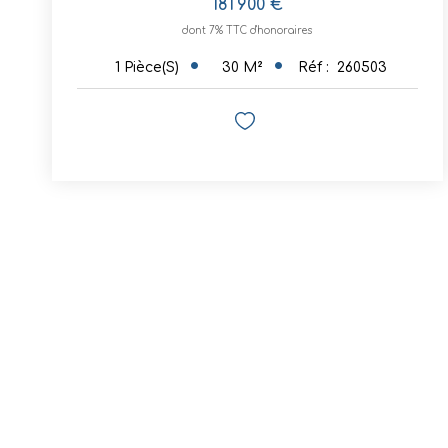
181 900 €
dont 7% TTC d'honoraires
30
M²
Réf :
260503
1
Pièce(s)