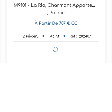
M9101 - La Ria, Charmant Appartement 3 Pers
,
Pornic
À Partir De 707 € CC
46
M²
Réf :
202407
2
Pièce(s)