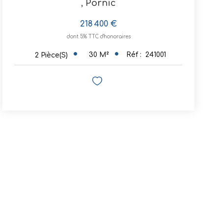
,
Pornic
218 400 €
dont 5% TTC d'honoraires
30
M²
Réf :
241001
2
Pièce(s)