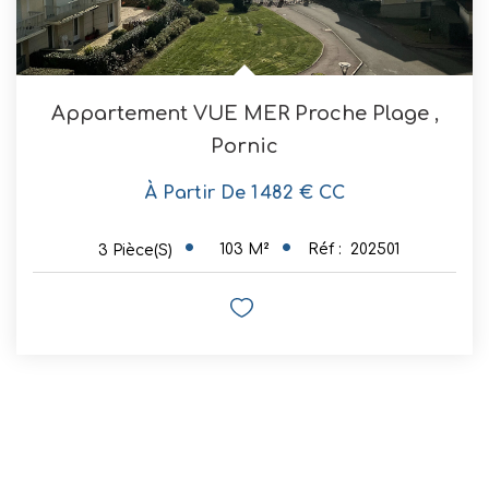
Appartement VUE MER Proche Plage
,
Pornic
À Partir De 1 482 € CC
103
M²
Réf :
202501
3
Pièce(s)