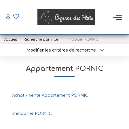
VENDRE
Accueil
Recherche par ville
immobilier PORNIC
ACHETER
Modifier les critères de recherche
Type de transaction
Localisation
Acheter
Localisation
SAISONNIERS
Appartement PORNIC
Type de bien
Sélectionnez...
Surface min
Louer
Mettre En Location
Plus de critères
Budget max
Achat / Vente Appartement PORNIC
Créer une alerte
LOUER
Immobilier PORNIC
Location À L'année