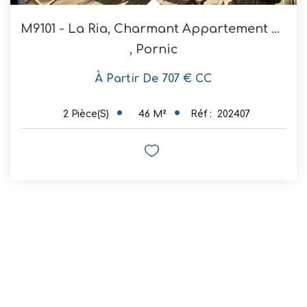
M9101 - La Ria, Charmant Appartement 3 Pers
,
Pornic
À Partir De 707 € CC
46
M²
Réf :
202407
2
Pièce(s)