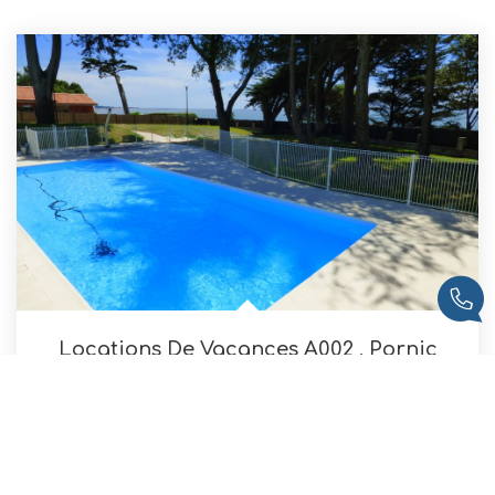
Locations De Vacances A002
,
Pornic
NC
69
M²
Réf :
A002 - 981
3
Pièce(s)