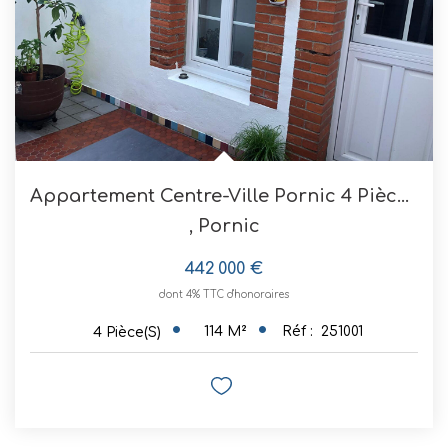
Appartement Centre-Ville Pornic 4 Pièces 113.70 M2
,
Pornic
442 000 €
dont 4% TTC d'honoraires
114
M²
Réf :
251001
4
Pièce(s)