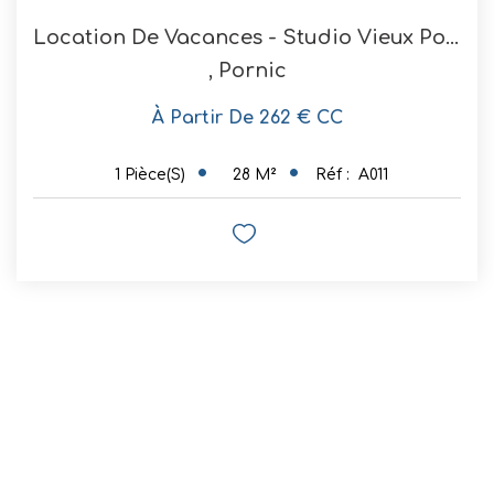
Location De Vacances - Studio Vieux Port (2 Personnes)
,
Pornic
À Partir De 262 € CC
28
M²
Réf :
A011
1
Pièce(s)