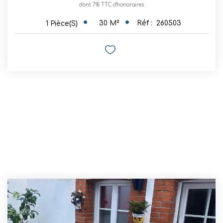
dont 7% TTC d'honoraires
30
M²
Réf :
260503
1
Pièce(s)