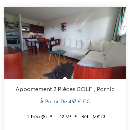
Appartement 2 Pièces GOLF
,
Pornic
À Partir De 467 € CC
42
M²
Réf :
M9123
2
Pièce(s)