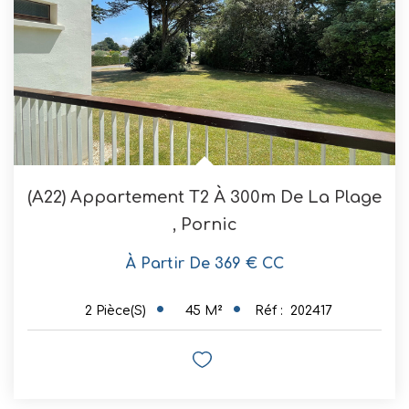
(A22) Appartement T2 À 300m De La Plage
,
Pornic
À Partir De 369 € CC
45
M²
Réf :
202417
2
Pièce(s)