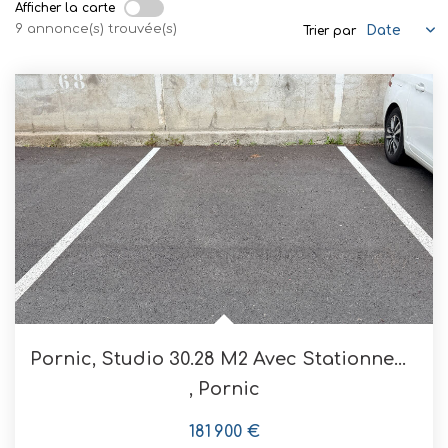
Mettre En Location
Afficher la carte
9 annonce(s) trouvée(s)
Trier par
NOTRE AGENCE
Qui Sommes-Nous
Nous Rejoindre
CONTACT
Pornic, Studio 30.28 M2 Avec Stationnement Privatif Et...
,
Pornic
181 900 €