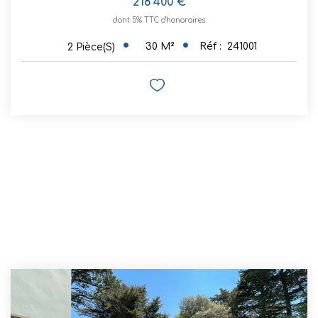
218 400 €
dont 5% TTC d'honoraires
30
M²
Réf :
241001
2
Pièce(s)