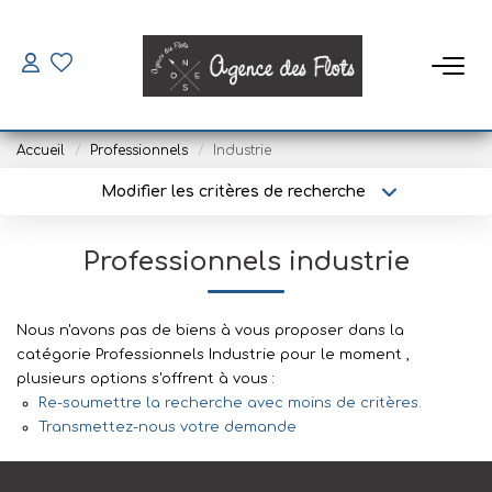
VENDRE
Accueil
Professionnels
Industrie
ACHETER
Modifier les critères de recherche
Type de transaction
Localisation
Acheter
Localisation
SAISONNIERS
Professionnels industrie
Type de bien
Sélectionnez...
Surface min
Louer
Mettre En Location
Nous n'avons pas de biens à vous proposer dans la
Plus de critères
Budget max
catégorie Professionnels Industrie pour le moment ,
plusieurs options s'offrent à vous :
Créer une alerte
Re-soumettre la recherche avec moins de critères.
LOUER
Transmettez-nous votre demande
Location À L'année