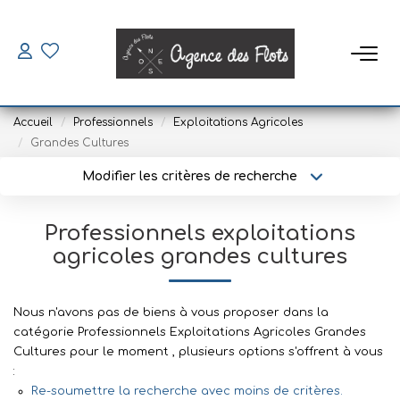
VENDRE
Accueil
Professionnels
Exploitations Agricoles
ACHETER
Grandes Cultures
Modifier les critères de recherche
Type de transaction
Localisation
SAISONNIERS
Acheter
Localisation
Professionnels exploitations
Type de bien
Louer
Sélectionnez...
Surface min
agricoles grandes cultures
Mettre En Location
Plus de critères
Budget max
Nous n'avons pas de biens à vous proposer dans la
LOUER
catégorie Professionnels Exploitations Agricoles Grandes
Créer une alerte
Cultures pour le moment , plusieurs options s'offrent à vous
:
Location À L'année
Re-soumettre la recherche avec moins de critères.