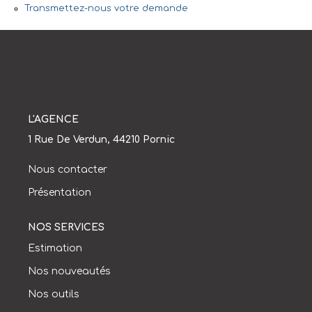
Mettre En Location
Transmettez-nous votre demande
NOTRE AGENCE
Qui Sommes-Nous
Nous Rejoindre
L'AGENCE
1 Rue De Verdun, 44210 Pornic
CONTACT
Nous contacter
Présentation
NOS SERVICES
Estimation
Nos nouveautés
Nos outils