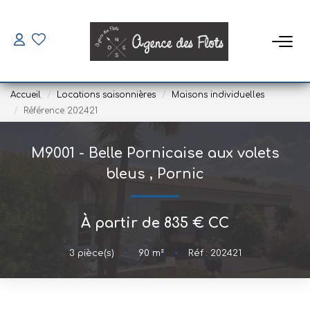
VENDRE
Accueil
Locations saisonnières
Maisons individuelles
ACHETER
Référence 202421
M9001 - Belle Pornicaise aux volets
SAISONNIERS
bleus
,
Pornic
Louer
Mettre En Location
À partir de 835 € CC
3
pièce(s)
•
90
m²
•
Réf : 202421
LOUER
Location À L'année