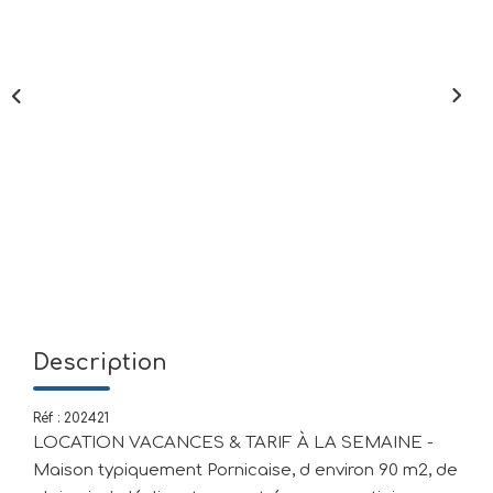
Mettre En Location
NOTRE AGENCE
Qui Sommes-Nous
Nous Rejoindre
CONTACT
Description
Réf : 202421
LOCATION VACANCES & TARIF À LA SEMAINE -
Maison typiquement Pornicaise, d environ 90 m2, de