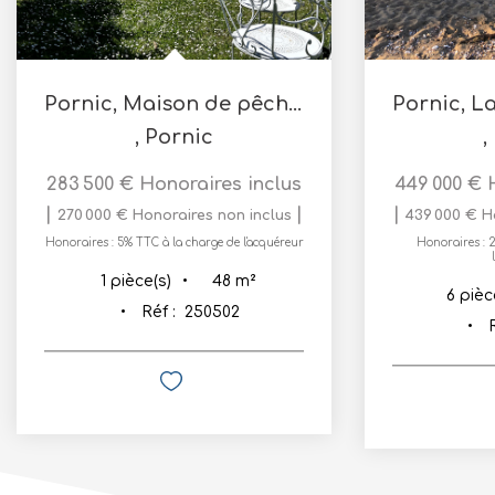
Pornic, Maison de pêcheur 48 m2 avec jardin clos
,
Pornic
,
283 500 €
Honoraires inclus
449 000 €
|
|
|
270 000 €
Honoraires non inclus
439 000 €
H
Honoraires : 5% TTC à la charge de l'acquéreur
Honoraires : 
48
m²
1
pièce(s)
6
pièc
Réf :
250502