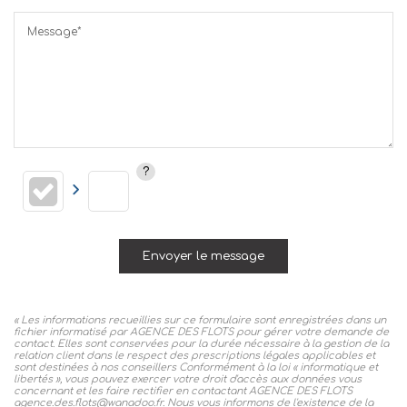
Message*
Envoyer le message
« Les informations recueillies sur ce formulaire sont enregistrées dans un
fichier informatisé par AGENCE DES FLOTS pour gérer votre demande de
contact. Elles sont conservées pour la durée nécessaire à la gestion de la
relation client dans le respect des prescriptions légales applicables et
sont destinées à nos conseillers Conformément à la loi « informatique et
libertés », vous pouvez exercer votre droit d'accès aux données vous
concernant et les faire rectifier en contactant AGENCE DES FLOTS
agence.des.flots@wanadoo.fr. Nous vous informons de l'existence de la