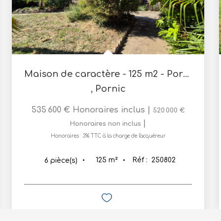
Maison de caractère - 125 m2 - Pornic
,
Pornic
535 600 €
Honoraires inclus
|
520 000 €
|
Honoraires non inclus
Honoraires : 3% TTC à la charge de l'acquéreur
125
m²
Réf :
250802
6
pièce(s)