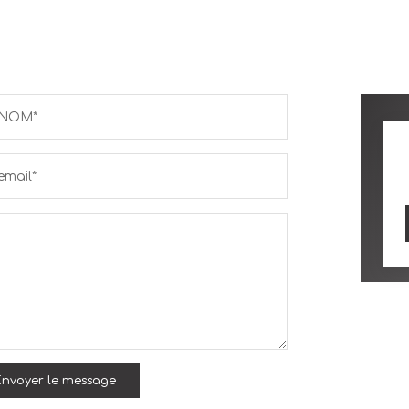
NOM*
email*
nvoyer le message