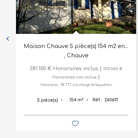
Maison Chauve 5 pièce(s) 154 m2 environnement boisé
,
Chauve
381 100 €
Honoraires inclus
|
370 000 €
|
Honoraires non inclus
Honoraires : 3% TTC à la charge de l'acquéreur
154
m²
Réf :
260601
5
pièce(s)