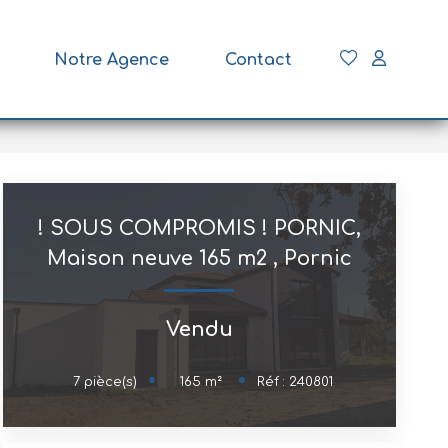
Notre Agence
Contact
! SOUS COMPROMIS ! PORNIC,
Maison neuve 165 m2
,
Pornic
Vendu
165
m²
7
pièce(s)
Réf :
240801