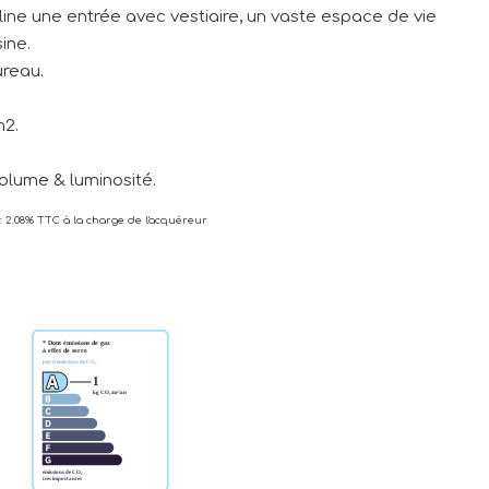
line une entrée avec vestiaire, un vaste espace de vie
ine.
ureau.
m2.
olume & luminosité.
: 2.08% TTC à la charge de l'acquéreur