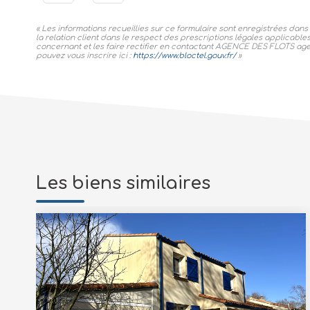
« Les informations recueillies sur ce formulaire sont enregistrées da
la relation client dans le respect des prescriptions légales applicable
concernant et les faire rectifier en contactant AGENCE DES FLOTS agen
pouvez vous inscrire ici :
https://www.bloctel.gouv.fr/
»
Les biens similaires