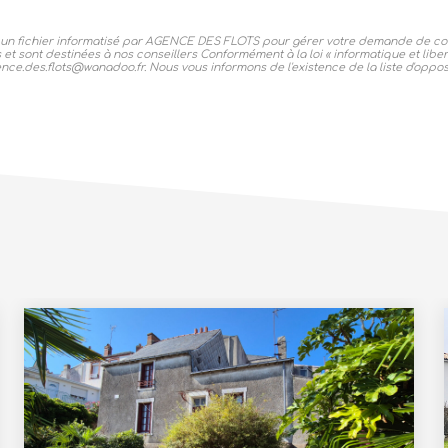
ns un fichier informatisé par AGENCE DES FLOTS pour gérer votre demande de con
s et sont destinées à nos conseillers Conformément à la loi « informatique et lib
ce.des.flots@wanadoo.fr. Nous vous informons de l'existence de la liste d'oppos