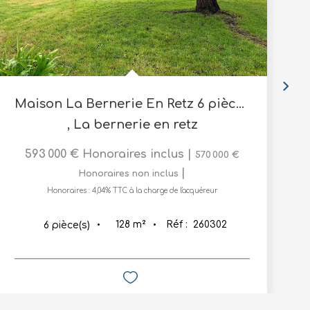
Maison La Bernerie En Retz 6 pièce(s) 128 m2
,
La bernerie en retz
593 000 €
Honoraires inclus
|
570 000 €
|
Honoraires non inclus
Honoraires : 4,04% TTC à la charge de l'acquéreur
128
m²
Réf :
260302
6
pièce(s)