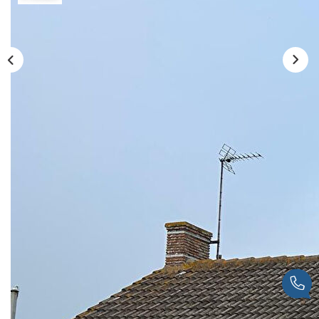
NOTRE AGENCE
Qui Sommes-Nous
Nous Rejoindre
CONTACT
Description
Réf : 250903
BAISSE DE PRIX ! Maison de plain-pied située à La
Renaudière, La Plaine-sur-Mer. Elle se compose d'une