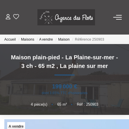
VENDRE
Accueil
Maisons
A vendre
Maison
Référence 250903
ACHETER
Maison plain-pied - La Plaine-sur-mer -
SAISONNIERS
3 ch - 65 m2
,
La plaine sur mer
Louer
Mettre En Location
199 000 €
dont 3,65% TTC d'honoraires
4
pièce(s)
•
65
m²
•
Réf : 250903
LOUER
Location À L'année
A vendre
Mettre En Location