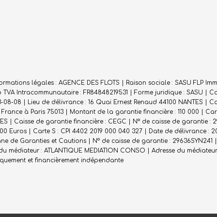
nformations légales : AGENCE DES FLOTS | Raison sociale : SASU FLP Immob
 TVA Intracommunautaire : FR84848219531 | Forme juridique : SASU | Cap
3-08-08 | Lieu de délivrance : 16 Quai Ernest Renaud 44100 NANTES | Cai
France à Paris 75013 | Montant de la garantie financière : 110 000 | Ca
S | Caisse de garantie financière : CEGC | N° de caisse de garantie : 
000 Euros | Carte S : CPI 4402 2019 000 040 327 | Date de délivrance : 
 de Garanties et Cautions | N° de caisse de garantie : 29636SYN241 | 
m du médiateur : ATLANTIQUE MEDIATION CONSO | Adresse du médiateur : 
diquement et financièrement indépendante