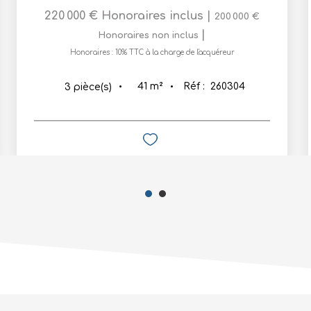
220 000 €
Honoraires inclus
|
200 000 €
|
Honoraires non inclus
Honoraires : 10% TTC à la charge de l'acquéreur
41
m²
Réf :
260304
3
pièce(s)