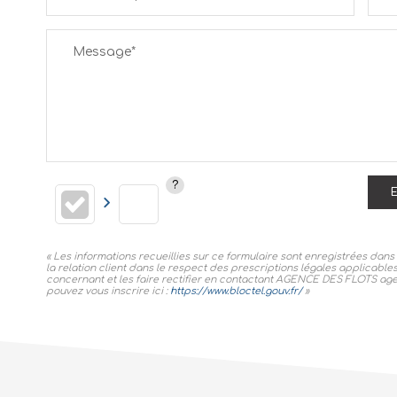
Message*
E
« Les informations recueillies sur ce formulaire sont enregistrées da
la relation client dans le respect des prescriptions légales applicable
concernant et les faire rectifier en contactant AGENCE DES FLOTS agen
pouvez vous inscrire ici :
https://www.bloctel.gouv.fr/
»