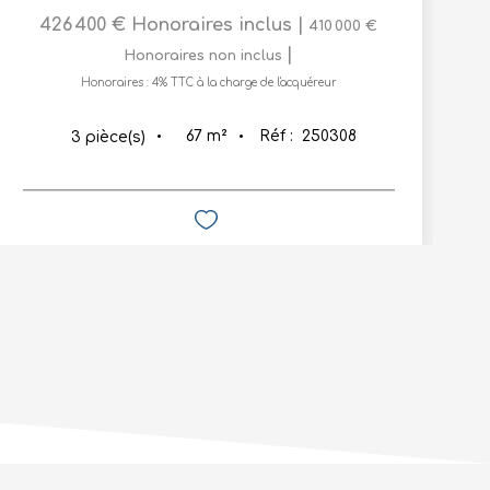
426 400 €
Honoraires inclus
|
410 000 €
|
Honoraires non inclus
Honoraires : 4% TTC à la charge de l'acquéreur
67
m²
Réf :
250308
3
pièce(s)