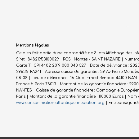
Mentions légales
Ce bien fait partie d'une copropriété de 3 lots.Affichage des i
Siret : 84821953100029 | RCS : Nantes - SAINT NAZAIRE | Numero
Carte T : CPI 4402 2019 000 040 327 | Date de délivrance : 202
29636TRA241 | Adresse caisse de garantie : 59 Av Pierre Mendès 
08-08 | Lieu de délivrance : 16 Quai Ernest Renaud 44100 NANTE
France à Paris 75013 | Montant de la garantie financière : 290
NANTES | Caisse de garantie financière : Compagnie Européenne
Paris | Montant de la garantie financière : 110000 Euros | No
www.consommation.atlantique-mediation.org
|
Entreprise juri