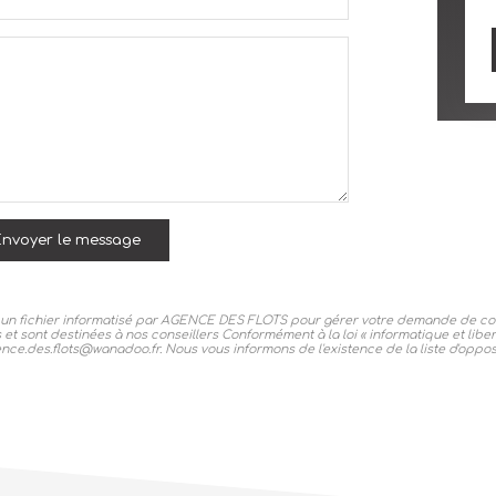
nvoyer le message
ns un fichier informatisé par AGENCE DES FLOTS pour gérer votre demande de con
s et sont destinées à nos conseillers Conformément à la loi « informatique et lib
ce.des.flots@wanadoo.fr. Nous vous informons de l'existence de la liste d'oppos