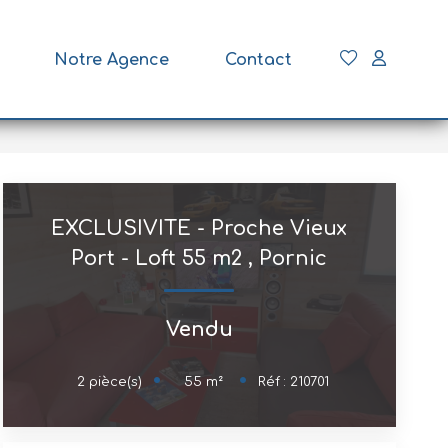
Notre Agence
Contact
EXCLUSIVITE - Proche Vieux
Port - Loft 55 m2
,
Pornic
Vendu
55
m²
2
pièce(s)
Réf :
210701