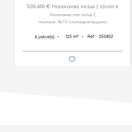
535 600 €
Honoraires inclus
|
520 000 €
|
Honoraires non inclus
Honoraires : 3% TTC à la charge de l'acquéreur
125
m²
Réf :
250802
6
pièce(s)