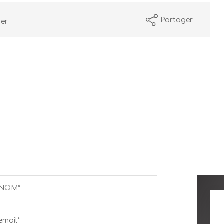
Partager
mer
NOM*
email*