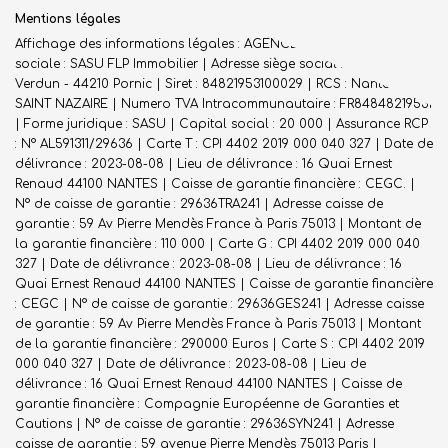
Mentions légales
Affichage des informations légales : AGENCE DES FLOTS | Raison
sociale : SASU FLP Immobilier | Adresse siège social : 1 rue de
Verdun - 44210 Pornic | Siret : 84821953100029 | RCS : Nantes -
SAINT NAZAIRE | Numero TVA Intracommunautaire : FR84848219531
| Forme juridique : SASU | Capital social : 20 000 | Assurance RCP
: N° AL591311/29636 |
Carte T : CPI 4402 2019 000 040 327 | Date de
délivrance : 2023-08-08 | Lieu de délivrance : 16 Quai Ernest
Renaud 44100 NANTES | Caisse de garantie financière : CEGC. |
N° de caisse de garantie : 29636TRA241 | Adresse caisse de
garantie : 59 Av Pierre Mendès France à Paris 75013 | Montant de
la garantie financière : 110 000 | Carte G : CPI 4402 2019 000 040
327 | Date de délivrance : 2023-08-08 | Lieu de délivrance : 16
Quai Ernest Renaud 44100 NANTES | Caisse de garantie financière
: CEGC | N° de caisse de garantie : 29636GES241 | Adresse caisse
de garantie : 59 Av Pierre Mendès France à Paris 75013 | Montant
de la garantie financière : 290000 Euros | Carte S : CPI 4402 2019
000 040 327 | Date de délivrance : 2023-08-08 | Lieu de
délivrance : 16 Quai Ernest Renaud 44100 NANTES | Caisse de
garantie financière : Compagnie Européenne de Garanties et
Cautions | N° de caisse de garantie : 29636SYN241 | Adresse
caisse de garantie : 59 avenue Pierre Mendès 75013 Paris |