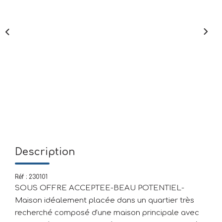
Mettre En Location
NOTRE AGENCE
Qui Sommes-Nous
Nous Rejoindre
CONTACT
Description
Réf : 230101
SOUS OFFRE ACCEPTEE-BEAU POTENTIEL-
Maison idéalement placée dans un quartier très
recherché composé d'une maison principale avec