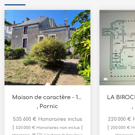
Maison de caractère - 125 m2 - Pornic
,
Pornic
,
535 600 €
Honoraires inclus
220 000 €
|
|
|
520 000 €
Honoraires non inclus
200 000 €
H