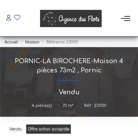
VENDRE
Accueil
Maison
Référence 230101
ACHETER
PORNIC-LA BIROCHERE-Maison 4
SAISONNIERS
pièces 73m2
,
Pornic
Louer
Vendu
Mettre En Location
4
pièce(s)
•
73
m²
•
Réf : 230101
LOUER
Vendu
Offre achat acceptée
Location À L'année