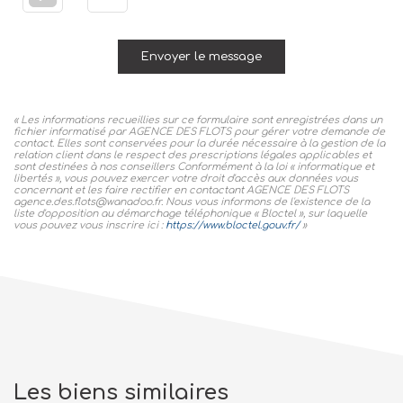
Envoyer le message
« Les informations recueillies sur ce formulaire sont enregistrées dans un
fichier informatisé par AGENCE DES FLOTS pour gérer votre demande de
contact. Elles sont conservées pour la durée nécessaire à la gestion de la
relation client dans le respect des prescriptions légales applicables et
sont destinées à nos conseillers Conformément à la loi « informatique et
libertés », vous pouvez exercer votre droit d'accès aux données vous
concernant et les faire rectifier en contactant AGENCE DES FLOTS
agence.des.flots@wanadoo.fr. Nous vous informons de l'existence de la
liste d'opposition au démarchage téléphonique « Bloctel », sur laquelle
vous pouvez vous inscrire ici :
https://www.bloctel.gouv.fr/
»
Les biens similaires