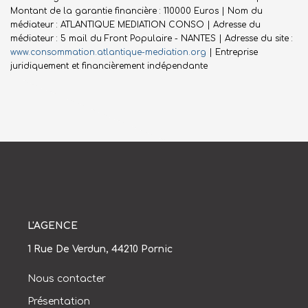
Montant de la garantie financière : 110000 Euros | Nom du
médiateur : ATLANTIQUE MEDIATION CONSO | Adresse du
médiateur : 5 mail du Front Populaire - NANTES | Adresse du site :
www.consommation.atlantique-mediation.org
|
Entreprise
juridiquement et financièrement indépendante
L'AGENCE
1 Rue De Verdun, 44210 Pornic
Nous contacter
Présentation