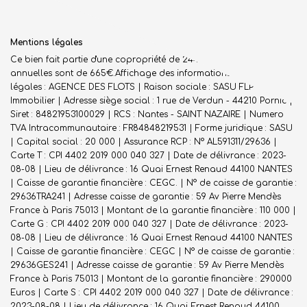
Mentions légales
Ce bien fait partie d'une copropriété de 244 lots.Les charges
annuelles sont de 665€.
Affichage des informations
légales : AGENCE DES FLOTS | Raison sociale : SASU FLP
Immobilier | Adresse siège social : 1 rue de Verdun - 44210 Pornic |
Siret : 84821953100029 | RCS : Nantes - SAINT NAZAIRE | Numero
TVA Intracommunautaire : FR84848219531 | Forme juridique : SASU
| Capital social : 20 000 | Assurance RCP : N° AL591311/29636 |
Carte T : CPI 4402 2019 000 040 327 | Date de délivrance : 2023-
08-08 | Lieu de délivrance : 16 Quai Ernest Renaud 44100 NANTES
| Caisse de garantie financière : CEGC. | N° de caisse de garantie :
29636TRA241 | Adresse caisse de garantie : 59 Av Pierre Mendès
France à Paris 75013 | Montant de la garantie financière : 110 000 |
Carte G : CPI 4402 2019 000 040 327 | Date de délivrance : 2023-
08-08 | Lieu de délivrance : 16 Quai Ernest Renaud 44100 NANTES
| Caisse de garantie financière : CEGC | N° de caisse de garantie :
29636GES241 | Adresse caisse de garantie : 59 Av Pierre Mendès
France à Paris 75013 | Montant de la garantie financière : 290000
Euros | Carte S : CPI 4402 2019 000 040 327 | Date de délivrance :
2023-08-08 | Lieu de délivrance : 16 Quai Ernest Renaud 44100