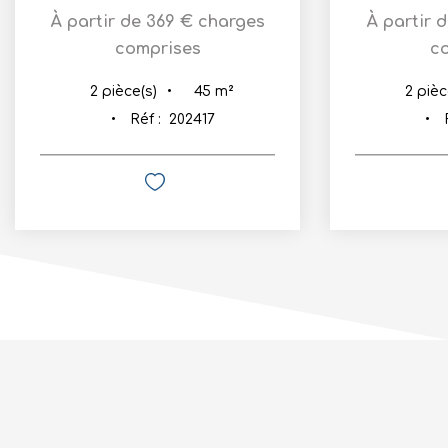
À partir de 369 € charges
À partir 
comprises
c
45
m²
2
pièce(s)
2
pièc
Réf :
202417