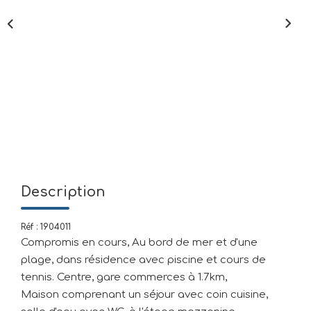
Mettre En Location
NOTRE AGENCE
Qui Sommes-Nous
Nous Rejoindre
CONTACT
Description
Réf : 1904011
Compromis en cours, Au bord de mer et d'une
plage, dans résidence avec piscine et cours de
tennis. Centre, gare commerces à 1.7km,
Maison comprenant un séjour avec coin cuisine,