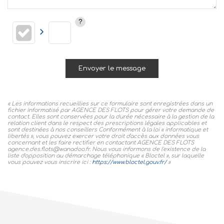
Envoyer le message
« Les informations recueillies sur ce formulaire sont enregistrées dans un
fichier informatisé par AGENCE DES FLOTS pour gérer votre demande de
contact. Elles sont conservées pour la durée nécessaire à la gestion de la
relation client dans le respect des prescriptions légales applicables et
sont destinées à nos conseillers Conformément à la loi « informatique et
libertés », vous pouvez exercer votre droit d'accès aux données vous
concernant et les faire rectifier en contactant AGENCE DES FLOTS
agence.des.flots@wanadoo.fr. Nous vous informons de l'existence de la
liste d'opposition au démarchage téléphonique « Bloctel », sur laquelle
vous pouvez vous inscrire ici :
https://www.bloctel.gouv.fr/
»