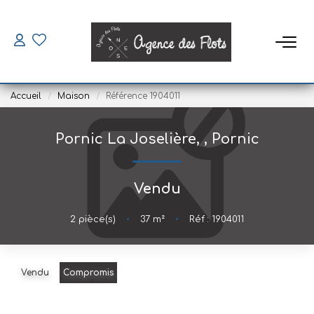
VENDRE
Accueil
Maison
Référence 1904011
ACHETER
Pornic La Joselière,
,
Pornic
SAISONNIERS
Vendu
Louer
Mettre En Location
2
pièce(s)
•
37
m²
•
Réf : 1904011
LOUER
Vendu
Compromis
Location À L'année