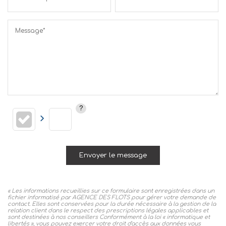
Message*
Envoyer le message
« Les informations recueillies sur ce formulaire sont enregistrées dans un
fichier informatisé par AGENCE DES FLOTS pour gérer votre demande de
contact. Elles sont conservées pour la durée nécessaire à la gestion de la
relation client dans le respect des prescriptions légales applicables et
sont destinées à nos conseillers Conformément à la loi « informatique et
libertés », vous pouvez exercer votre droit d'accès aux données vous