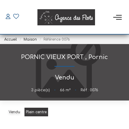
VENDRE
Accueil
Maison
Référence 0076
ACHETER
PORNIC VIEUX PORT
,
Pornic
SAISONNIERS
Vendu
Louer
Mettre En Location
3
pièce(s)
•
66
m²
•
Réf : 0076
LOUER
Vendu
Plein centre
Location À L'année