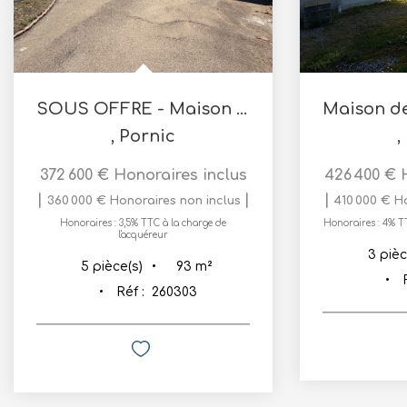
SOUS OFFRE - Maison Pornic - 92.54 m2 avec joli jardin clos...
,
Pornic
,
372 600 €
Honoraires inclus
426 400 €
|
|
|
360 000 €
Honoraires non inclus
410 000 €
H
Honoraires : 3,5% TTC à la charge de
Honoraires : 4% TT
l'acquéreur
3
pièc
93
m²
5
pièce(s)
Réf :
260303