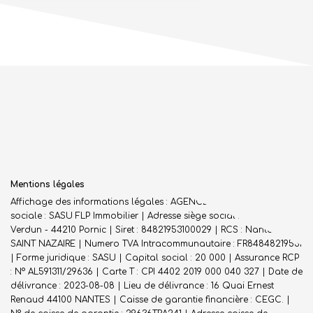
Mentions légales
Affichage des informations légales : AGENCE DES FLOTS | Raison
sociale : SASU FLP Immobilier | Adresse siège social : 1 rue de
Verdun - 44210 Pornic | Siret : 84821953100029 | RCS : Nantes -
SAINT NAZAIRE | Numero TVA Intracommunautaire : FR84848219531
| Forme juridique : SASU | Capital social : 20 000 | Assurance RCP
: N° AL591311/29636 |
Carte T : CPI 4402 2019 000 040 327 | Date de
délivrance : 2023-08-08 | Lieu de délivrance : 16 Quai Ernest
Renaud 44100 NANTES | Caisse de garantie financière : CEGC. |