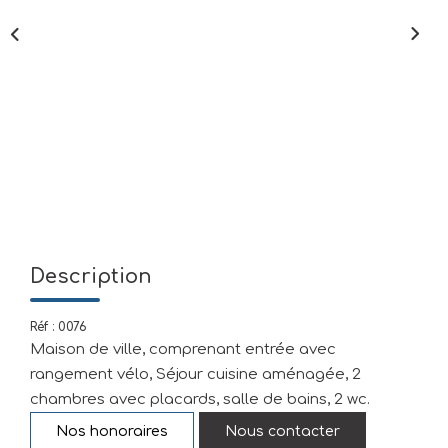
Mettre En Location
NOTRE AGENCE
Qui Sommes-Nous
Nous Rejoindre
CONTACT
Description
Réf : 0076
Maison de ville, comprenant entrée avec
rangement vélo, Séjour cuisine aménagée, 2
chambres avec placards, salle de bains, 2 wc.
Nos honoraires
Nous contacter