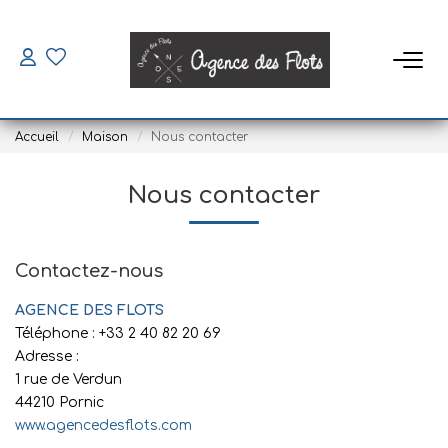
VENDRE
Accueil
Maison
Nous contacter
ACHETER
Nous contacter
SAISONNIERS
Louer
Contactez-nous
Mettre En Location
AGENCE DES FLOTS
Téléphone :
+33 2 40 82 20 69
Adresse :
LOUER
1 rue de Verdun
44210
Pornic
Location À L'année
www.agencedesflots.com