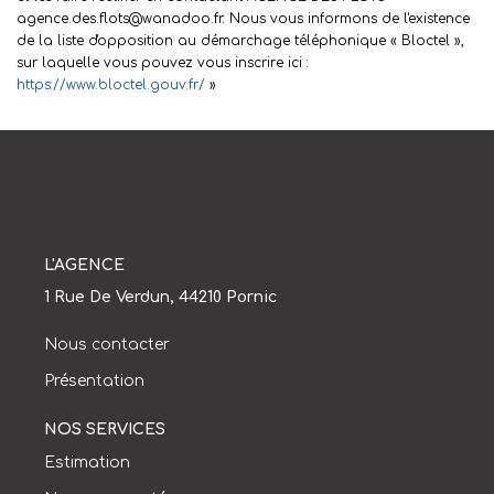
agence.des.flots@wanadoo.fr. Nous vous informons de l'existence
de la liste d'opposition au démarchage téléphonique « Bloctel »,
sur laquelle vous pouvez vous inscrire ici :
https://www.bloctel.gouv.fr/
»
L'AGENCE
1 Rue De Verdun, 44210 Pornic
Nous contacter
Présentation
NOS SERVICES
Estimation