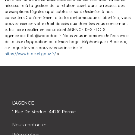
nécessaire à la gestion de la relation client dans le respect des
prescriptions légales applicables et sont destinées à nos
conseillers Conformément à la loi « informatique et libertés », vous
pouvez exercer votre droit d'accès aux données vous concernant
et les faire rectifier en contactant AGENCE DES FLOTS
agence.des.flots@wanadoo.fr. Nous vous informons de l'existence
de la liste d'opposition au démarchage téléphonique « Bloctel »,
sur laquelle vous pouvez vous inscrire ici :
https://www.bloctel.gouv.fr/
»
L'AGENCE
1 Rue De Verdun, 44210 Pornic
Nous contacter
Présentation