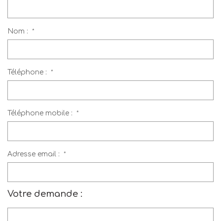
Mettre En Location
Nom :
*
NOTRE AGENCE
Qui Sommes-Nous
Téléphone :
*
Nous Rejoindre
CONTACT
Téléphone mobile :
*
Adresse email :
*
Votre demande :