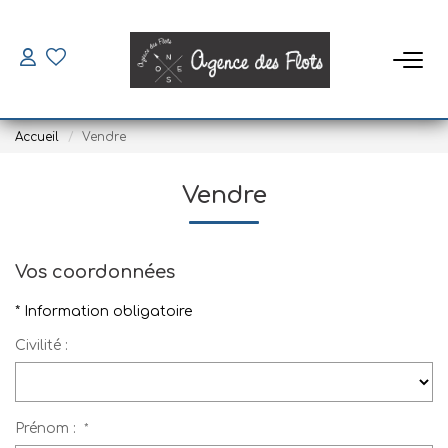
VENDRE
Accueil
Vendre
ACHETER
Vendre
SAISONNIERS
Louer
Vos coordonnées
Mettre En Location
* Information obligatoire
Civilité :
LOUER
Location À L'année
Prénom :
*